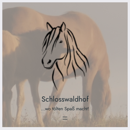
Schlosswaldhof
…wo tölten Spaß macht!