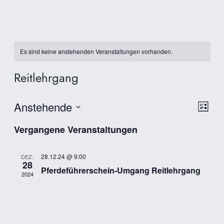
Es sind keine anstehenden Veranstaltungen vorhanden.
Reitlehrgang
Anstehende
Ans
Ver
Liste
Ans
Datum
Nav
Vergangene Veranstaltungen
wählen.
Nav
28.12.24 @ 9:00
DEZ.
28
Pferdeführerschein-Umgang Reitlehrgang
2024